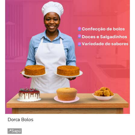
Dorca Bolos
📍
Sapú