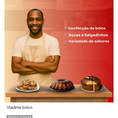
Vladimir bolos
📍Viana-G
amek